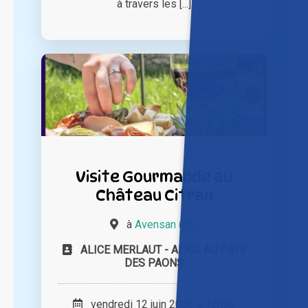
à travers les [...]
Visite Gourmande au
Château Citran
à
Avensan (33)
ALICE MERLAUT - ALICE AU PAYS
DES PAONS
vendredi 12 juin 2026 à 12h00