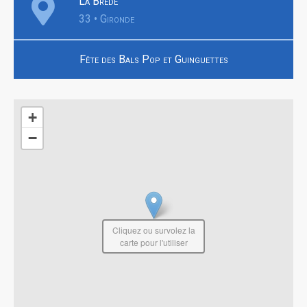
La Brède
33 • Gironde
Fête des Bals Pop et Guinguettes
+
−
Cliquez ou survolez la
carte pour l'utiliser