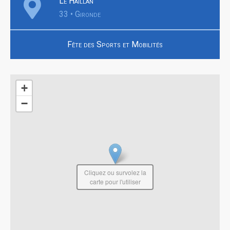
Le Haillan
33 • Gironde
Fête des Sports et Mobilités
+
−
Cliquez ou survolez la
carte pour l'utiliser