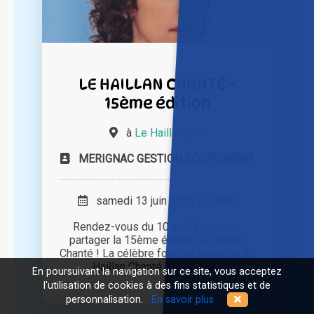
LE HAILLAN CHANTÉ -
15ème édition
à
Le Haillan (33)
MERIGNAC GESTION EQUIPEMENT
samedi 13 juin 2026 à 21h00
Rendez-vous du 10 au 13 juin pour
partager la 15ème édition du Haillan
Chanté ! La célèbre formule magique du
Haillan Chanté c'est : un [...]
En poursuivant la navigation sur ce site, vous acceptez
l'utilisation de cookies à des fins statistiques et de
personnalisation.
En savoir plus