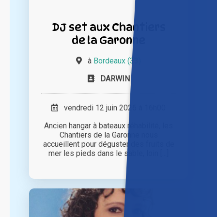
DJ set aux Chantiers
de la Garonne
à
Bordeaux (33)
DARWIN
vendredi 12 juin 2026 à 16h00
Ancien hangar à bateaux réhabilité, les
Chantiers de la Garonne nous
accueillent pour déguster des fruits de
mer les pieds dans le sable, loin [...]