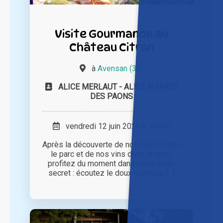
Visite Gourmande au
Château Citran
à
Avensan (33)
ALICE MERLAUT - ALICE AU PAYS
DES PAONS
vendredi 12 juin 2026 à 13h00
Après la découverte de nos paons dans
le parc et de nos vins dans la cave,
profitez du moment dans notre jardin
secret : écoutez le doux murmure [...]