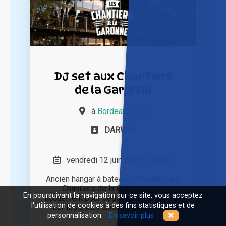
DJ set aux Chantiers
de la Garonne
à
Bordeaux (33)
DARWIN
vendredi 12 juin 2026 à 16h00
Ancien hangar à bateaux réhabilité, les
Chantiers de la Garonne nous
En poursuivant la navigation sur ce site, vous acceptez
accueillent pour déguster des fruits de
l'utilisation de cookies à des fins statistiques et de
mer les pieds dans le sable, loin [...]
personnalisation.
En savoir plus