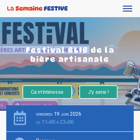
Festival BLIB de la
bière artisanale
Ca m'intéresse
J'y serai !
vendredi 19 juin 2026
de 11h00 à 23h00