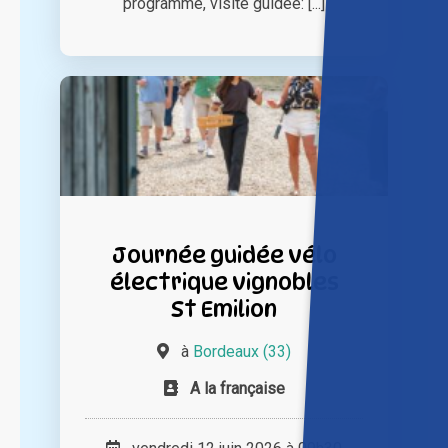
programme, visite guidée: [...]
Journée guidée vélo
électrique vignobles
St Emilion
à
Bordeaux (33)
A la française