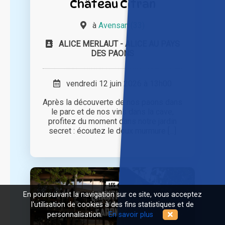
Château Citran
à
Avensan (33)
ALICE MERLAUT - ALICE AU PAYS
DES PAONS
vendredi 12 juin 2026 à 13h00
Après la découverte de nos paons dans
le parc et de nos vins dans la cave,
profitez du moment dans notre jardin
secret : écoutez le doux murmure [...]
En poursuivant la navigation sur ce site, vous acceptez
l'utilisation de cookies à des fins statistiques et de
personnalisation.
En savoir plus