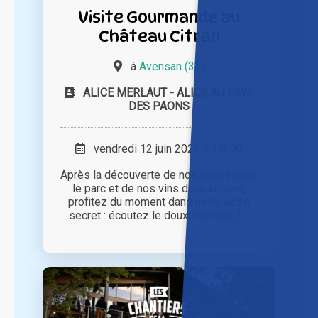
Visite Gourmande au
Château Citran
à
Avensan (33)
ALICE MERLAUT - ALICE AU PAYS
DES PAONS
vendredi 12 juin 2026 à 13h00
Après la découverte de nos paons dans
le parc et de nos vins dans la cave,
profitez du moment dans notre jardin
secret : écoutez le doux murmure [...]