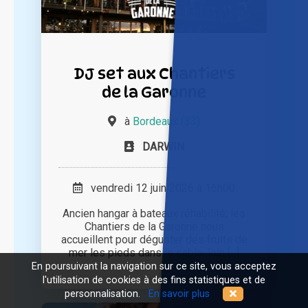
DJ set aux Chantiers
de la Garonne
à
Bordeaux (33)
DARWIN
vendredi 12 juin 2026 à 16h00
Ancien hangar à bateaux réhabilité, les
Chantiers de la Garonne nous
accueillent pour déguster des fruits de
mer les pieds dans le sable, loin [...]
En poursuivant la navigation sur ce site, vous acceptez
l'utilisation de cookies à des fins statistiques et de
personnalisation.
En savoir plus