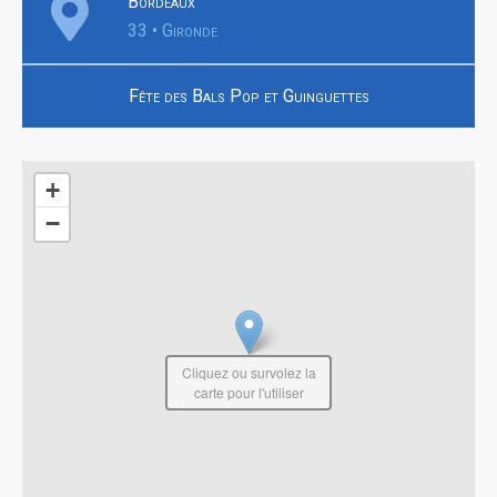
Bordeaux
33 • Gironde
Fête des Bals Pop et Guinguettes
+
−
Cliquez ou survolez la
carte pour l'utiliser