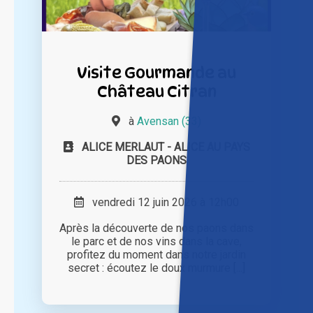
Visite Gourmande au
Château Citran
à
Avensan (33)
ALICE MERLAUT - ALICE AU PAYS
DES PAONS
vendredi 12 juin 2026 à 12h00
Après la découverte de nos paons dans
le parc et de nos vins dans la cave,
profitez du moment dans notre jardin
secret : écoutez le doux murmure [...]