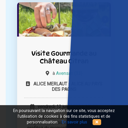
Visite Gourmande au
Château Citran
à
Avensan (33)
ALICE MERLAUT - ALICE AU PAYS
DES PAONS
vendredi 12 juin 2026 à 13h00
En poursuivant la navigation sur ce site, vous acceptez
l'utilisation de cookies à des fins statistiques et de
Après la découverte de nos paons dans
le parc et de nos vins dans la cave,
personnalisation.
En savoir plus
profitez du moment dans notre jardin