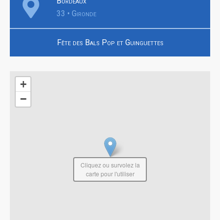
Bordeaux
33 • Gironde
Fête des Bals Pop et Guinguettes
+
−
Cliquez ou survolez la
carte pour l'utiliser