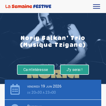
Norig Balkan’ Trio
(Musique Tzigane)
Ca m'intéresse
J'y serai !
vendredi 19 juin 2026
de 20h30 à 23h00