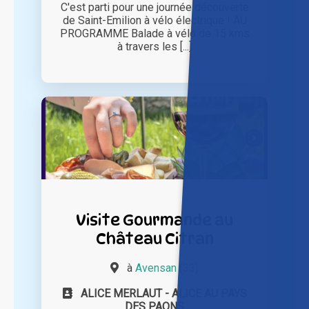
C'est parti pour une journée découverte
de Saint-Emilion à vélo électrique ! AU
PROGRAMME Balade à vélo de 15 kms
à travers les [...]
Visite Gourmande au
Château Citran
à
Avensan (33)
ALICE MERLAUT - ALICE AU PAYS
DES PAONS