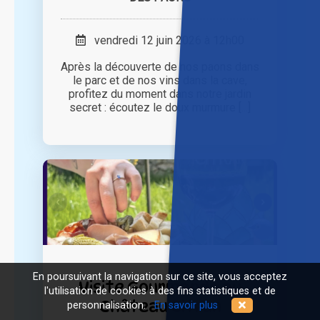
vendredi 12 juin 2026 à 12h00
Après la découverte de nos paons dans
le parc et de nos vins dans la cave,
profitez du moment dans notre jardin
secret : écoutez le doux murmure [...]
En poursuivant la navigation sur ce site, vous acceptez
Visite Gourmande au
l'utilisation de cookies à des fins statistiques et de
Château Citran
personnalisation.
En savoir plus