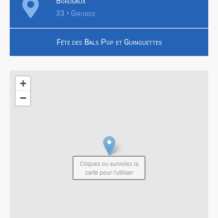
Bordeaux
33 • Gironde
Fête des Bals Pop et Guinguettes
+
−
Cliquez ou survolez la
carte pour l'utiliser