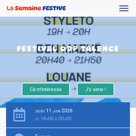
FESTIVAL ODP TALENCE
Ca m'intéresse
J'y serai !
jeudi 11 juin 2026
de 18h00 à 00h00