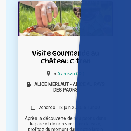
Visite Gourmande au
Château Citran
à
Avensan (33)
ALICE MERLAUT - ALICE AU PAYS
DES PAONS
vendredi 12 juin 2026 à 13h00
Après la découverte de nos paons dans
le parc et de nos vins dans la cave,
profitez du moment dans notre jardin