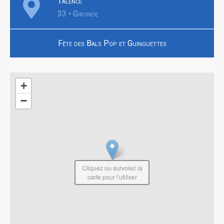
Talence
33 • Gironde
Fête des Bals Pop et Guinguettes
+
−
Cliquez ou survolez la
carte pour l'utiliser