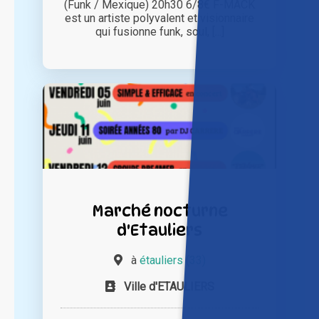
(Funk / Mexique) 20h30 6/8€ F-MACK
est un artiste polyvalent et visionnaire
qui fusionne funk, soul, [...]
Marché nocturne
d'Etauliers
à
étauliers (33)
Ville d'ETAULIERS