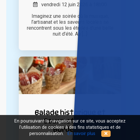
vendredi 12 juin 2026 à 18h00
Imaginez une soirée où la musique,
l’artisanat et les saveurs locales se
rencontrent sous les étoiles d’une belle
nuit d’été. Au [...]
Balade historique et
Gourmet tour à
En poursuivant la navigation sur ce site, vous acceptez
l'utilisation de cookies à des fins statistiques et de
Bordeaux
personnalisation.
En savoir plus