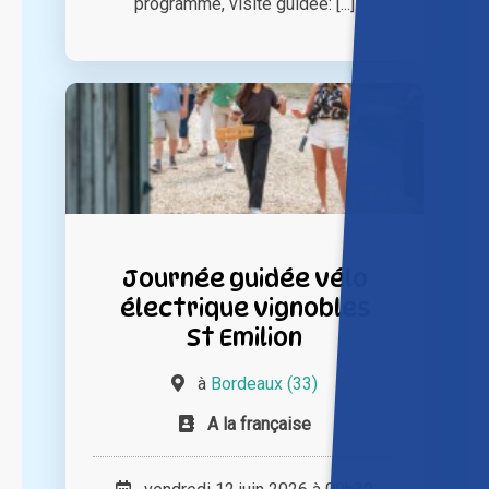
programme, visite guidée: [...]
Journée guidée vélo
électrique vignobles
St Emilion
à
Bordeaux (33)
A la française