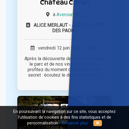
Château Citran
à
Avensan (33)
ALICE MERLAUT - ALICE AU PAYS
DES PAONS
vendredi 12 juin 2026 à 13h00
Après la découverte de nos paons dans
le parc et de nos vins dans la cave,
profitez du moment dans notre jardin
secret : écoutez le doux murmure [...]
En poursuivant la navigation sur ce site, vous acceptez
l'utilisation de cookies à des fins statistiques et de
personnalisation.
En savoir plus