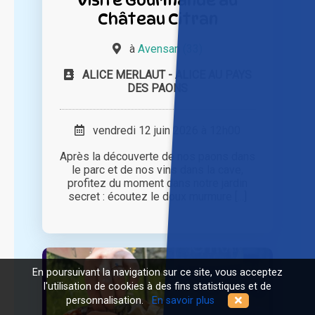
Château Citran
à
Avensan (33)
ALICE MERLAUT - ALICE AU PAYS
DES PAONS
vendredi 12 juin 2026 à 12h00
Après la découverte de nos paons dans
le parc et de nos vins dans la cave,
profitez du moment dans notre jardin
secret : écoutez le doux murmure [...]
En poursuivant la navigation sur ce site, vous acceptez
l'utilisation de cookies à des fins statistiques et de
personnalisation.
En savoir plus