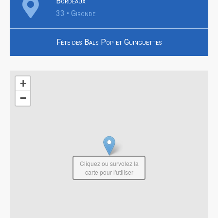
Bordeaux
33 • Gironde
Fête des Bals Pop et Guinguettes
+
−
Cliquez ou survolez la
carte pour l'utiliser