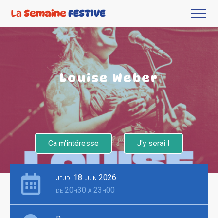
Louise Weber
Ca m'intéresse
J'y serai !
jeudi 18 juin 2026
de 20h30 à 23h00