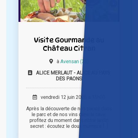
Visite Gourmande au
Château Citran
à
Avensan (33)
ALICE MERLAUT - ALICE AU PAYS
DES PAONS
vendredi 12 juin 2026 à 13h00
Après la découverte de nos paons dans
le parc et de nos vins dans la cave,
profitez du moment dans notre jardin
secret : écoutez le doux murmure [...]